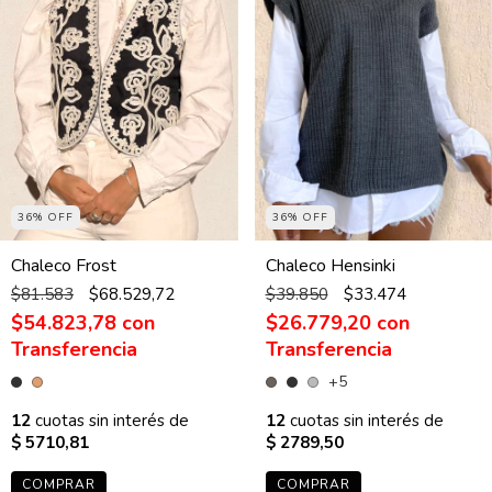
36% OFF
36% OFF
Chaleco Frost
Chaleco Hensinki
$81.583
$68.529,72
$39.850
$33.474
$54.823,78
con
$26.779,20
con
+5
12
cuotas sin interés de
12
cuotas sin interés de
$ 5710,81
$ 2789,50
COMPRAR
COMPRAR