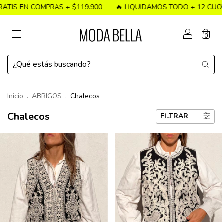
EN COMPRAS + $119.900
🔥 LIQUIDAMOS TODO + 12 CUOTAS SI
0
Inicio
.
ABRIGOS
.
Chalecos
Chalecos
FILTRAR