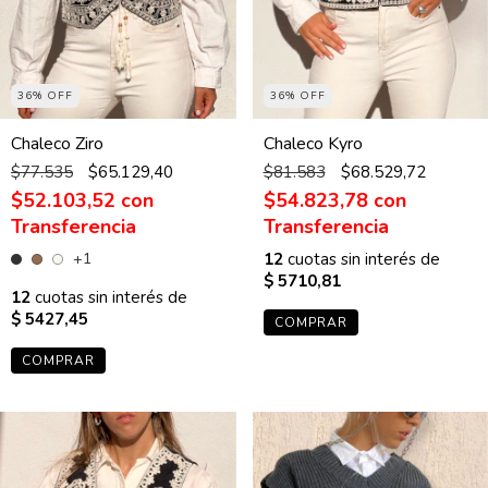
36% OFF
36% OFF
Chaleco Kyro
Chaleco Ziro
$81.583
$68.529,72
$77.535
$65.129,40
$54.823,78
con
$52.103,52
con
12
cuotas sin interés de
+1
$ 5710,81
12
cuotas sin interés de
$ 5427,45
COMPRAR
COMPRAR