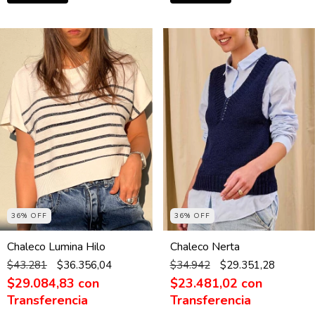
36% OFF
36% OFF
Chaleco Nerta
Chaleco Lumina Hilo
$34.942
$29.351,28
$43.281
$36.356,04
$23.481,02
con
$29.084,83
con