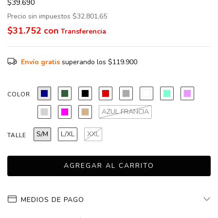
$39.690
Precio sin impuestos
$32.801,65
$31.752
con
Envío gratis
superando los
$119.900
COLOR
AZUL FRANCIA
S/M
L/XL
XXL
TALLE
MEDIOS DE PAGO