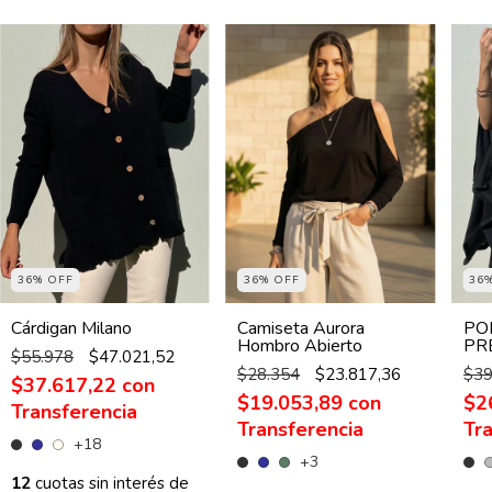
36% OFF
36% OFF
36
Cárdigan Milano
Camiseta Aurora
PO
Hombro Abierto
PR
$55.978
$47.021,52
$28.354
$23.817,36
$39
$37.617,22
con
$19.053,89
con
$2
+18
+3
12
cuotas sin interés de