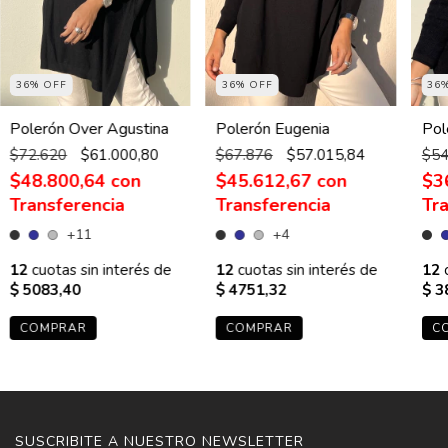
36% OFF
36% OFF
36
Polerón Eugenia
Polerón Over Agustina
Pol
$67.876
$57.015,84
$72.620
$61.000,80
$54
$45.612,67
con
$48.800,64
con
$3
+4
+11
12
cuotas sin interés de
12
cuotas sin interés de
12
c
$ 4751,32
$ 5083,40
$ 3
COMPRAR
COMPRAR
C
SUSCRIBITE A NUESTRO NEWSLETTER