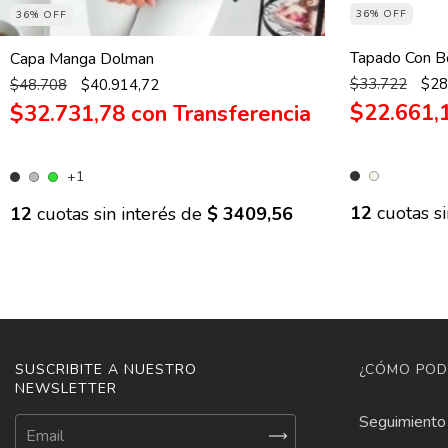
36% OFF
36% OFF
Tapado Con Bo
Capa Manga Dolman
$33.722
$28
$48.708
$40.914,72
$22.661,
$32.731,78
con
+1
12
cuotas si
12
cuotas sin interés de
$ 3409,56
SUSCRIBITE A NUESTRO
¿CÓMO POD
NEWSLETTER
Seguimiento