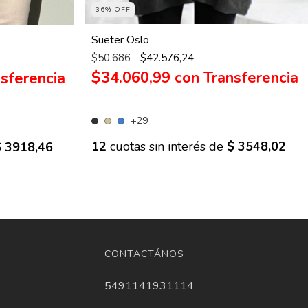
36% OFF
Sueter Oslo
$50.686
$42.576,24
$34.060,99
con
+29
12
cuotas sin interés de
$ 3548,02
$ 3918,46
CONTACTÁNOS
5491141931114