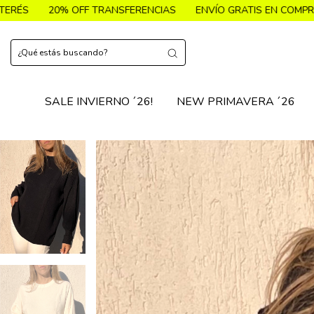
TRANSFERENCIAS
ENVÍO GRATIS EN COMPRAS + $119.900
🔥
SALE INVIERNO ´26!
NEW PRIMAVERA ´26