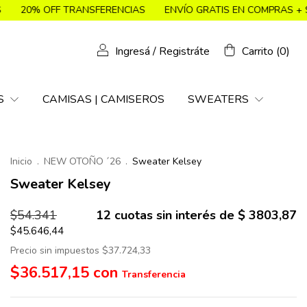
FERENCIAS
ENVÍO GRATIS EN COMPRAS + $119.900
🔥 LIQU
Ingresá
/
Registráte
Carrito
(
0
)
S
CAMISAS | CAMISEROS
SWEATERS
Inicio
.
NEW OTOÑO ´26
.
Sweater Kelsey
Sweater Kelsey
$54.341
12
cuotas sin interés de
$ 3803,87
$45.646,44
Precio sin impuestos
$37.724,33
$36.517,15
con