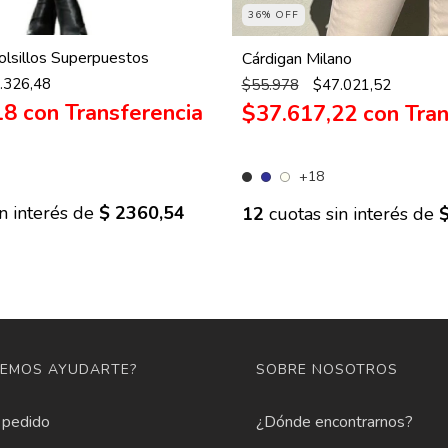
36% OFF
lsillos Superpuestos
Cárdigan Milano
.326,48
$55.978
$47.021,52
18
con
$37.617,22
con
+18
n interés de
$ 2360,54
12
cuotas sin interés de
EMOS AYUDARTE?
SOBRE NOSOTROS
 pedido
¿Dónde encontrarnos?